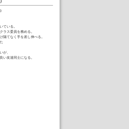
）
0
いている。
クラス委員を務める。
け隔てなく手を差し伸べる。
た
いが、
良い友達同士になる。