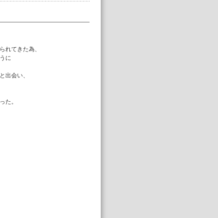
られてきた為、
うに
と出会い、
った。