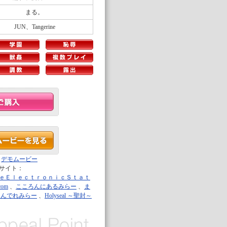
まる。
JUN、Tangerine
：
デモムービー
サイト：
ｅＥｌｅｃｔｒｏｎｉｃＳｔａｔ
.com
、
こころんにあるみらー
、
ま
つんでれみらー
、
Holyseal ～聖封～