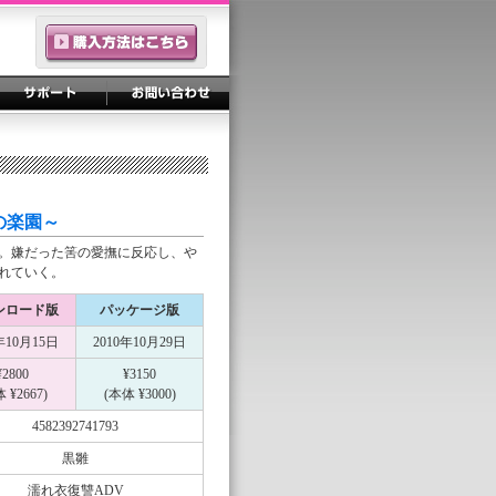
の楽園～
。嫌だった筈の愛撫に反応し、や
れていく。
ンロード版
パッケージ版
年10月15日
2010年10月29日
¥2800
¥3150
 ¥2667)
(本体 ¥3000)
4582392741793
黒雛
濡れ衣復讐ADV