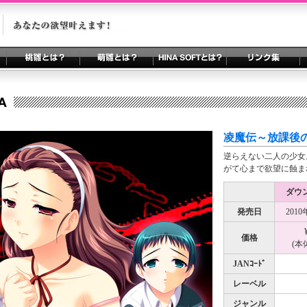
凌魔伝～放課後
逆らえない二人の少女
がて心まで欲望に蝕ま
ダウ
発売日
2010
価格
(本体
JANｺｰﾄﾞ
レーベル
ジャンル