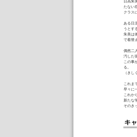
日高朱
たない
クラス
ある日
うとす
朱美は
で着替
偶然二
汚した
この事
る。
（きし
これま
早々に
これか
新たな
そのき