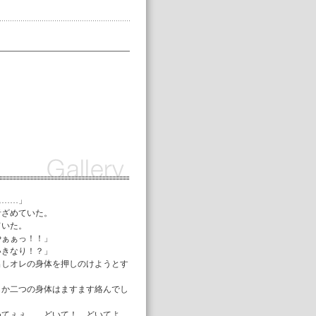
ぁ……」
青ざめていた。
ていた。
やぁぁっ！！」
いきなり！？」
出しオレの身体を押しのけようとす
らか二つの身体はますます絡んでし
めてぇぇ……どいて！ どいてよ、