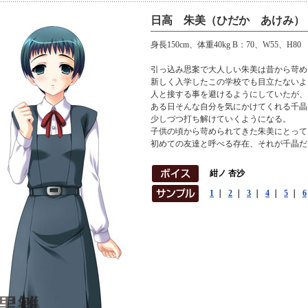
日高 朱美（ひだか あけみ）
身長150cm、体重40kg B：70、W55、H80
引っ込み思案で大人しい朱美は昔から苛め
新しく入学したこの学校でも目立たないよ
人と接する事を避けるようにしていたが、
ある日そんな自分を気にかけてくれる千晶
少しづつ打ち解けていくようになる。
子供の頃から苛められてきた朱美にとって
初めての友達と呼べる存在、それが千晶だ
紺ノ 杏沙
1
｜
2
｜
3
｜
4
｜
5
｜
6