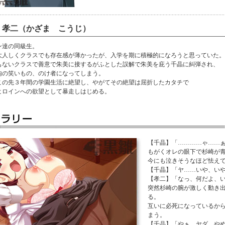
 孝二（かざま こうじ）
ン達の同級生。
大人しくクラスでも存在感が薄かったが、入学を期に積極的になろうと思っていた。
もないクラスで善意で朱美に接するがふとした誤解で朱美を庇う千晶に糾弾され、
内の笑いもの、のけ者になってしまう。
この先３年間の学園生活に絶望し、やがてその絶望は屈折したカタチで
ヒロインへの欲望として暴走しはじめる。
【千晶】「…………ゃ……
もがくオレの眼下で杉崎が
今にも泣きそうなほど怯え
【千晶】「ヤ……いや、い
【孝二】「なっ、何だよ、
突然杉崎の腕が激しく動き
る。
互いに必死になっているか
まう。
【千晶】「やぁ、ヤダ、や