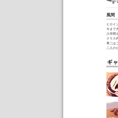
風間
ヒロイ
今まで
入学間
クラス
孝二は
二人の