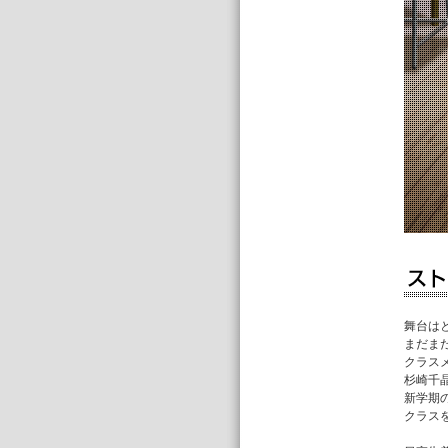
舞台は
まだま
クラス
杉崎千
新学期
クラス