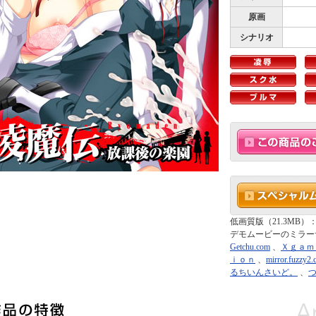
原画
シナリオ
低画質版（21.3MB）
デモムービーのミラー
Getchu.com
、
Ｘｇａｍ
ｉｏｎ
、
mirror.fuzzy2
るちいんさいど。
、