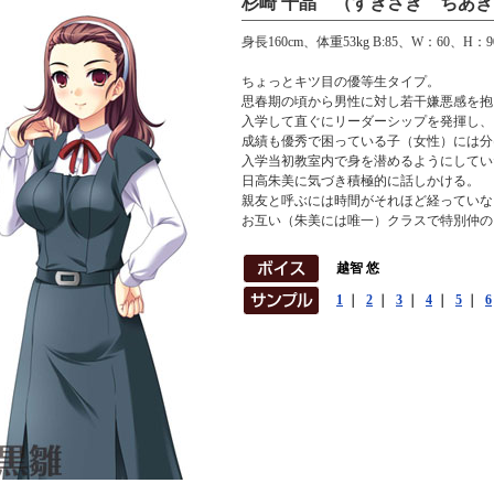
杉崎 千晶 （すぎさき ちあき
身長160cm、体重53kg B:85、W：60、H：9
ちょっとキツ目の優等生タイプ。
思春期の頃から男性に対し若干嫌悪感を抱
入学して直ぐにリーダーシップを発揮し、
成績も優秀で困っている子（女性）には分
入学当初教室内で身を潜めるようにしてい
日高朱美に気づき積極的に話しかける。
親友と呼ぶには時間がそれほど経っていな
お互い（朱美には唯一）クラスで特別仲の
越智 悠
1
｜
2
｜
3
｜
4
｜
5
｜
6