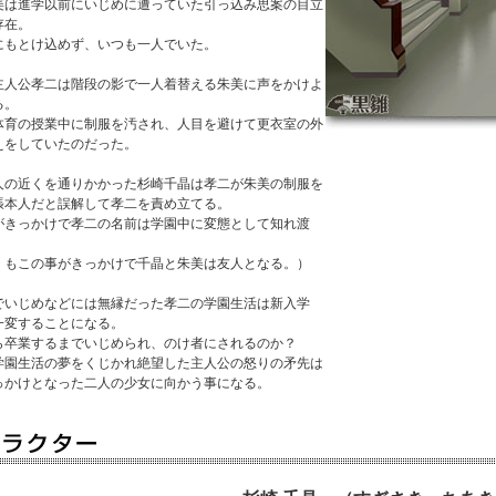
美は進学以前にいじめに遭っていた引っ込み思案の目立
存在。
にもとけ込めず、いつも一人でいた。
主人公孝二は階段の影で一人着替える朱美に声をかけよ
る。
体育の授業中に制服を汚され、人目を避けて更衣室の外
えをしていたのだった。
人の近くを通りかかった杉崎千晶は孝二が朱美の制服を
張本人だと誤解して孝二を責め立てる。
がきっかけで孝二の名前は学園中に変態として知れ渡
くもこの事がきっかけで千晶と朱美は友人となる。）
でいじめなどには無縁だった孝二の学園生活は新入学
一変することになる。
ら卒業するまでいじめられ、のけ者にされるのか？
学園生活の夢をくじかれ絶望した主人公の怒りの矛先は
っかけとなった二人の少女に向かう事になる。